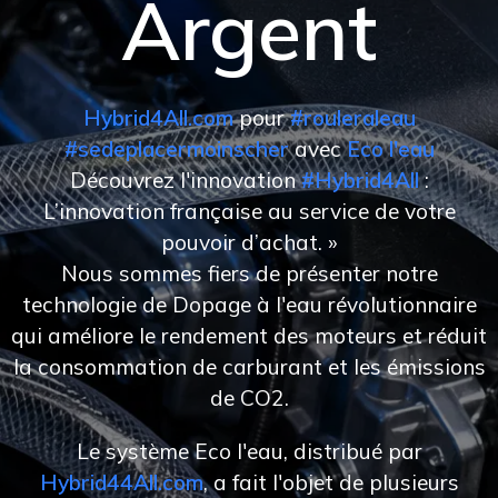
Argent
Hybrid4All.com
pour
#rouleraleau
#sedeplacermoinscher
avec
Eco l'eau
Découvrez l'innovation
#Hybrid4All
:
L’innovation française au service de votre
pouvoir d’achat. »
Nous sommes fiers de présenter notre
technologie de Dopage à l'eau révolutionnaire
qui améliore le rendement des moteurs et réduit
la consommation de carburant et les émissions
de CO2.
Le système Eco l'eau, distribué par
Hybrid44All.com
, a fait l'objet de plusieurs