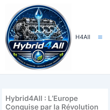
Aller
au
contenu
H4All
Hybrid4All : L’Europe
Conquise par la Révolution