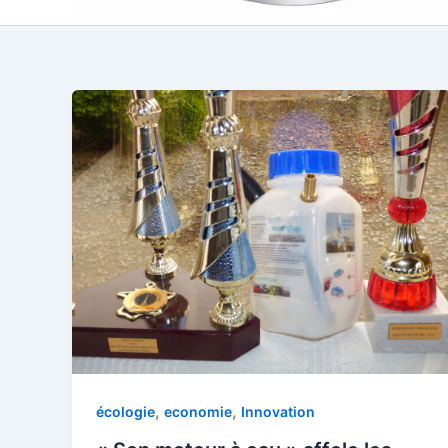
,
,
écologie
economie
Innovation