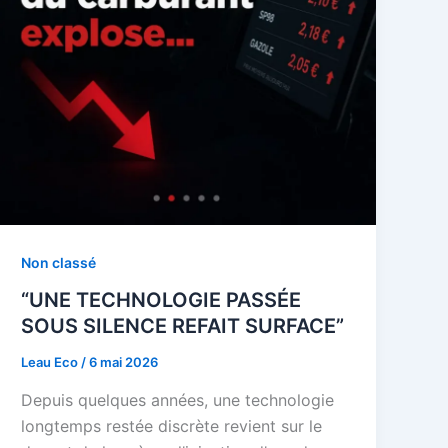
Non classé
“UNE TECHNOLOGIE PASSÉE
SOUS SILENCE REFAIT SURFACE”
Leau Eco
/
6 mai 2026
Depuis quelques années, une technologie
longtemps restée discrète revient sur le