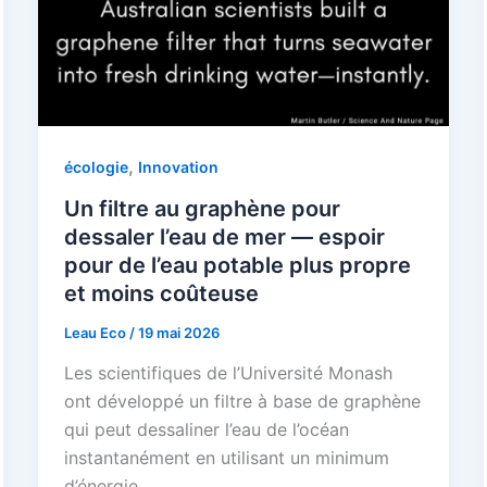
,
écologie
Innovation
Un filtre au graphène pour
dessaler l’eau de mer — espoir
pour de l’eau potable plus propre
et moins coûteuse
Leau Eco
/
19 mai 2026
Les scientifiques de l’Université Monash
ont développé un filtre à base de graphène
qui peut dessaliner l’eau de l’océan
instantanément en utilisant un minimum
d’énergie.