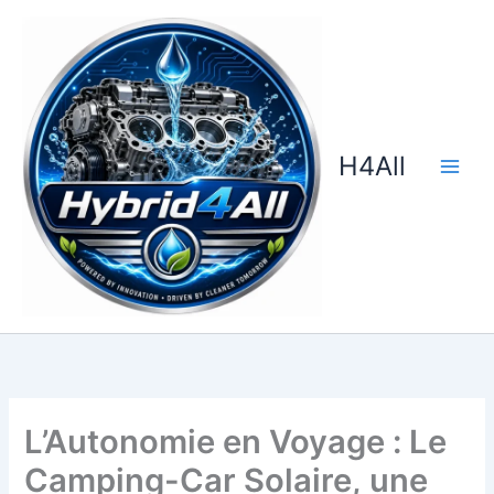
Aller
au
contenu
H4All
L’Autonomie en Voyage : Le
Camping-Car Solaire, une