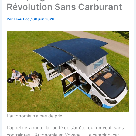
Révolution Sans Carburant
Par
Leau Eco
/
30 juin 2026
L’autonomie n’a pas de prix
L’appel de la route, la liberté de s’arrêter où l’on veut, sans
contraintes, L’Autonomie en Voyage … Le camping-car