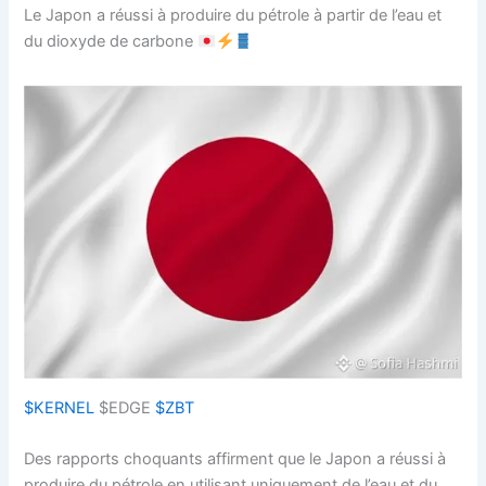
Le Japon a réussi à produire du pétrole à partir de l’eau et
du dioxyde de carbone
$KERNEL
$EDGE
$ZBT
Des rapports choquants affirment que le Japon a réussi à
produire du pétrole en utilisant uniquement de l’eau et du