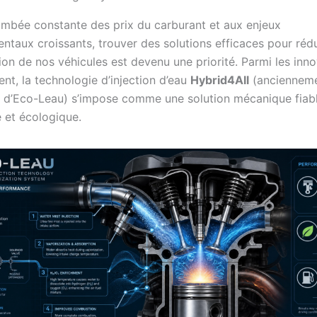
lambée constante des prix du carburant et aux enjeux
ntaux croissants, trouver des solutions efficaces pour rédu
n de nos véhicules est devenu une priorité. Parmi les inno
nt, la technologie d’injection d’eau
Hybrid4All
(anciennem
 d’Eco-Leau) s’impose comme une solution mécanique fiabl
et écologique.