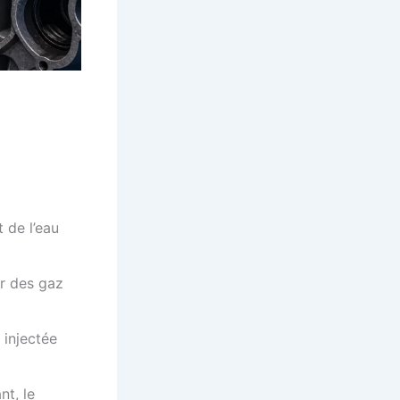
 de l’eau
ur des gaz
 injectée
nt, le