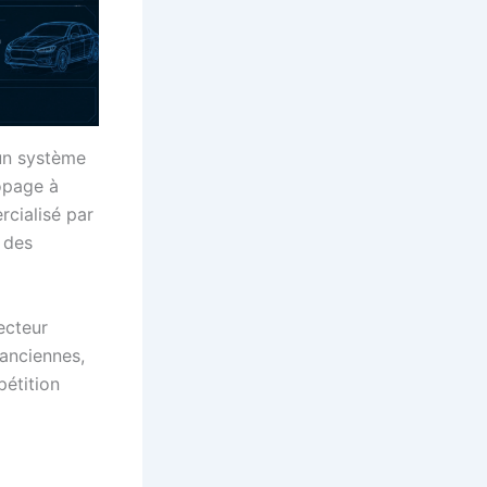
 un système
dopage à
rcialisé par
 des
ecteur
 anciennes,
pétition