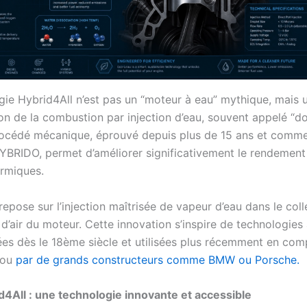
gie Hybrid4All n’est pas un “moteur à eau” mythique, mais
ion de la combustion par injection d’eau, souvent appelé “
procédé mécanique, éprouvé depuis plus de 15 ans et comme
HYBRIDO, permet d’améliorer significativement le rendement
rmiques.
repose sur l’injection maîtrisée de vapeur d’eau dans le coll
d’air du moteur. Cette innovation s’inspire de technologies
es dès le 18ème siècle et utilisées plus récemment en com
 ou
par de grands constructeurs comme BMW ou Porsche.
id4All : une technologie innovante et accessible