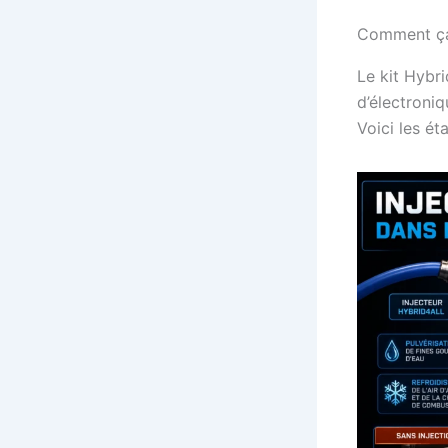
Comment ça
Le kit Hybri
d’électroniq
Voici les é