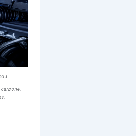
 eau
 carbone.
ns.