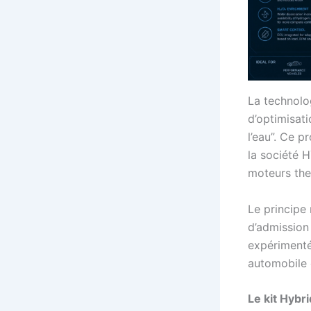
La technolo
d’optimisat
l’eau”. Ce 
la société 
moteurs the
Le principe 
d’admission 
expérimenté
automobile
Le kit Hybr