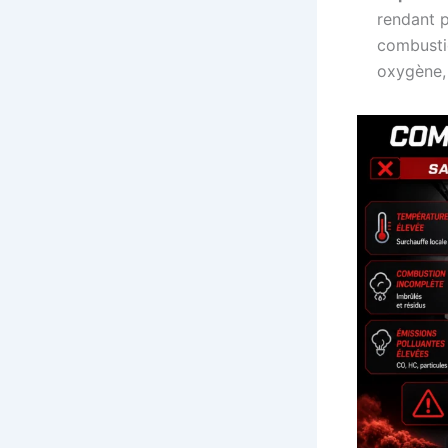
rendant p
combustio
oxygène,