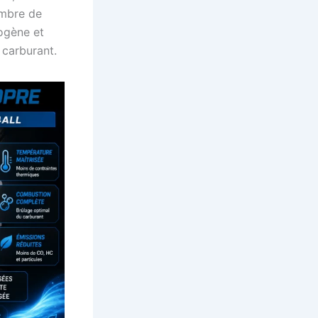
ambre de
ogène et
carburant.