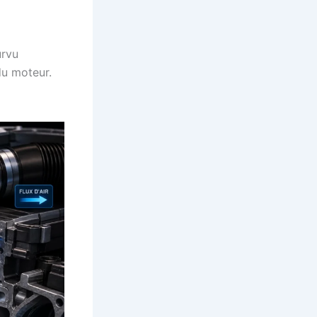
urvu
du moteur.