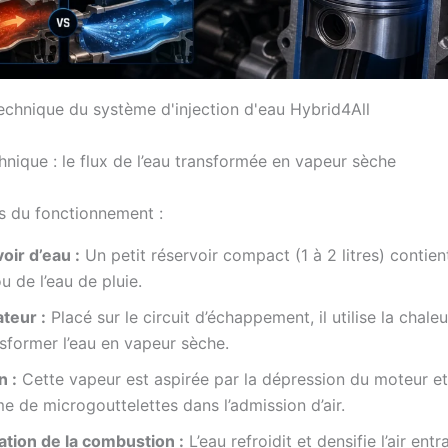
nique : le flux de l’eau transformée en vapeur sèche
s du fonctionnement :
oir d’eau :
Un petit réservoir compact (1 à 2 litres) contient
ou de l’eau de pluie.
teur :
Placé sur le circuit d’échappement, il utilise la chale
sformer l’eau en vapeur sèche.
n :
Cette vapeur est aspirée par la dépression du moteur et
e de microgouttelettes dans l’admission d’air.
ation de la combustion :
L’eau refroidit et densifie l’air entra