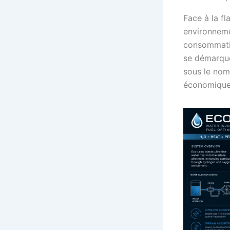
Face à la f
environneme
consommatio
se démarque
sous le nom
économique 