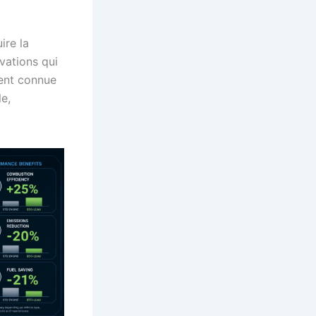
ire la
vations qui
ent connue
e,