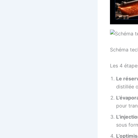
Schéma tech
Les 4 étape
Le réserv
distillée 
L’évapora
pour tran
L’injectio
sous form
L’optimis