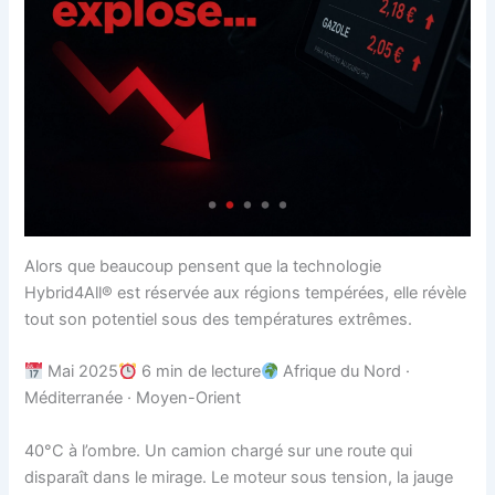
Alors que beaucoup pensent que la technologie
Hybrid4All® est réservée aux régions tempérées, elle révèle
tout son potentiel sous des températures extrêmes.
Mai 2025
6 min de lecture
Afrique du Nord ·
Méditerranée · Moyen-Orient
40°C à l’ombre. Un camion chargé sur une route qui
disparaît dans le mirage. Le moteur sous tension, la jauge