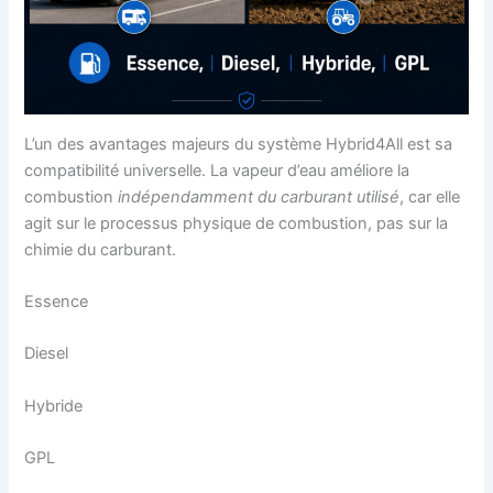
L’un des avantages majeurs du système Hybrid4All est sa
compatibilité universelle. La vapeur d’eau améliore la
combustion
indépendamment du carburant utilisé
, car elle
agit sur le processus physique de combustion, pas sur la
chimie du carburant.
Essence
Diesel
Hybride
GPL