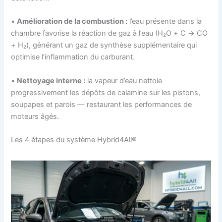
•
Amélioration de la combustion :
l’eau présente dans la
chambre favorise la réaction de gaz à l’eau (H₂O + C → CO
+ H₂), générant un gaz de synthèse supplémentaire qui
optimise l’inflammation du carburant.
•
Nettoyage interne :
la vapeur d’eau nettoie
progressivement les dépôts de calamine sur les pistons,
soupapes et parois — restaurant les performances de
moteurs âgés.
Les 4 étapes du système Hybrid4All®