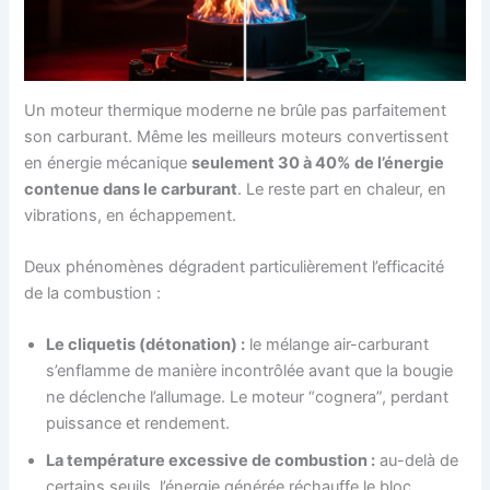
Un moteur thermique moderne ne brûle pas parfaitement
son carburant. Même les meilleurs moteurs convertissent
en énergie mécanique
seulement 30 à 40% de l’énergie
contenue dans le carburant
. Le reste part en chaleur, en
vibrations, en échappement.
Deux phénomènes dégradent particulièrement l’efficacité
de la combustion :
Le cliquetis (détonation) :
le mélange air-carburant
s’enflamme de manière incontrôlée avant que la bougie
ne déclenche l’allumage. Le moteur “cognera”, perdant
puissance et rendement.
La température excessive de combustion :
au-delà de
certains seuils, l’énergie générée réchauffe le bloc