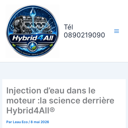
Aller
au
contenu
Tél
0890219090
Injection d’eau dans le
moteur :la science derrière
Hybrid4All®
Par
Leau Eco
/
8 mai 2026