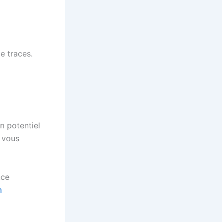
de traces.
n potentiel
, vous
nce
m