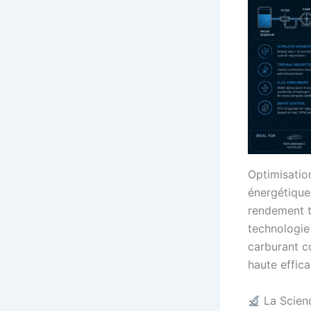
Optimisatio
énergétique
rendement t
technologie
carburant c
haute effica
La Scienc