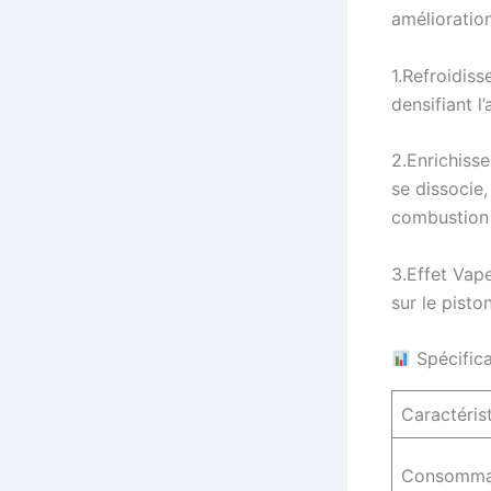
amélioratio
1.Refroidiss
densifiant l
2.Enrichiss
se dissocie,
combustion 
3.Effet Vap
sur le pist
Spécifica
Caractéris
Consomma