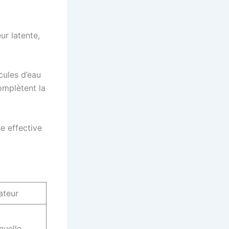
ur latente,
cules d’eau
omplètent la
e effective
ateur
nuelle