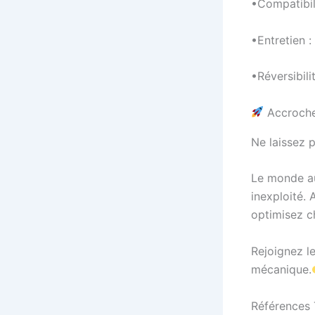
•Compatibili
•Entretien 
•Réversibili
Accroche
Ne laissez 
Le monde au
inexploité.
optimisez c
Rejoignez le
mécanique.
Références