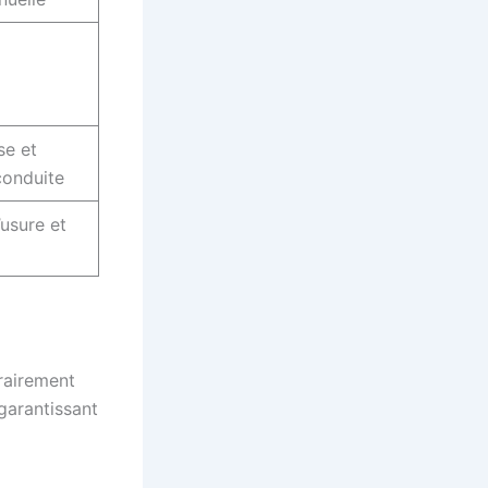
se et
conduite
’usure et
rairement
garantissant