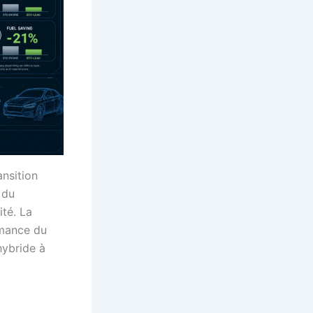
ansition
 du
té. La
rmance du
hybride à