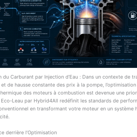
n du Carburant par Injection d’Eau : Dans un contexte de tr
 et de hausse constante des prix à la pompe, l’optimisation
hermique des moteurs à combustion est devenue une priori
 Eco-Leau par Hybrid4All redéfinit les standards de perfo
onventionnel en transformant votre moteur en un système 
cité.
e derrière l’Optimisation