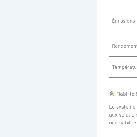
Émissions
Rendement
Températu
Fiabilité 
Le système 
aux solutio
une fiabilit