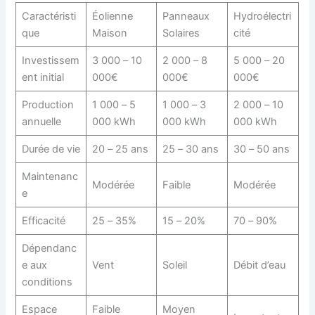
Caractéristi
Éolienne
Panneaux
Hydroélectri
que
Maison
Solaires
cité
Investissem
3 000 – 10
2 000 – 8
5 000 – 20
ent initial
000€
000€
000€
Production
1 000 – 5
1 000 – 3
2 000 – 10
annuelle
000 kWh
000 kWh
000 kWh
Durée de vie
20 – 25 ans
25 – 30 ans
30 – 50 ans
Maintenanc
Modérée
Faible
Modérée
e
Efficacité
25 – 35%
15 – 20%
70 – 90%
Dépendanc
e aux
Vent
Soleil
Débit d’eau
conditions
Espace
Faible
Moyen