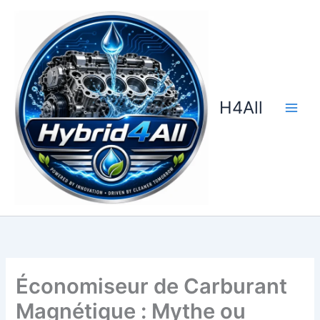
Aller
au
contenu
H4All
Économiseur de Carburant
Magnétique : Mythe ou