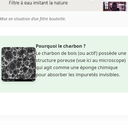
Mise en situation d’un filtre bouteille.
Pourquoi le charbon ?
Le charbon de bois (ou actif) possède une
structure poreuse (vue ici au microscope)
qui agit comme une éponge chimique
pour absorber les impuretés invisibles.