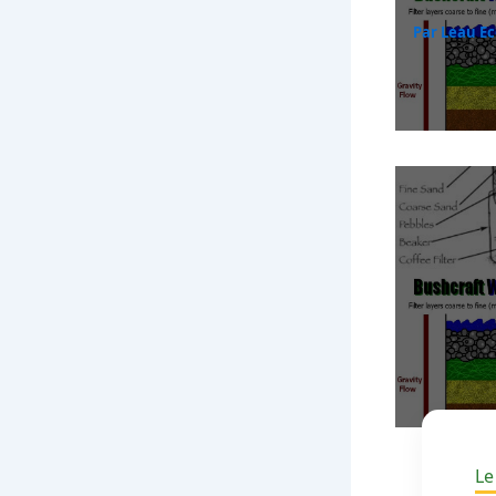
Par
Leau E
Le