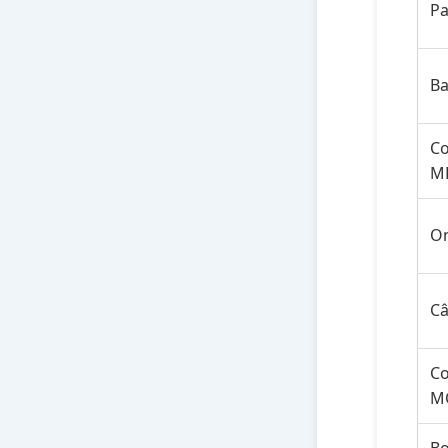
Pa
Ba
Co
M
O
Câ
Co
M