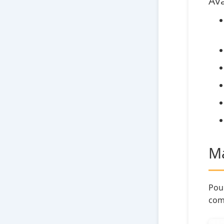
Ava
Ma
Pou
comp