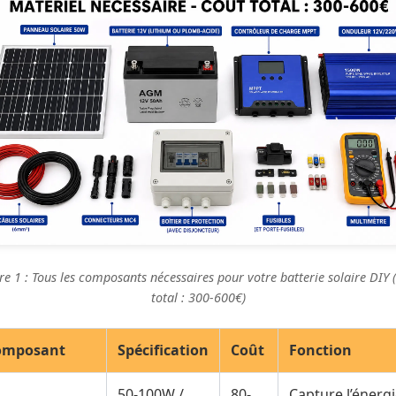
re 1 : Tous les composants nécessaires pour votre batterie solaire DIY 
total : 300-600€)
omposant
Spécification
Coût
Fonction
50-100W /
80-
Capture l’énerg