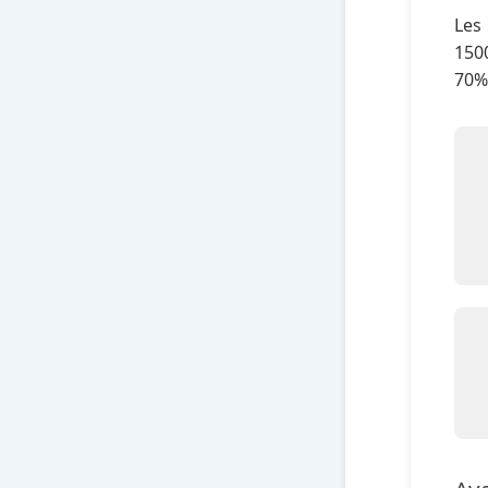
Les
1500
70%