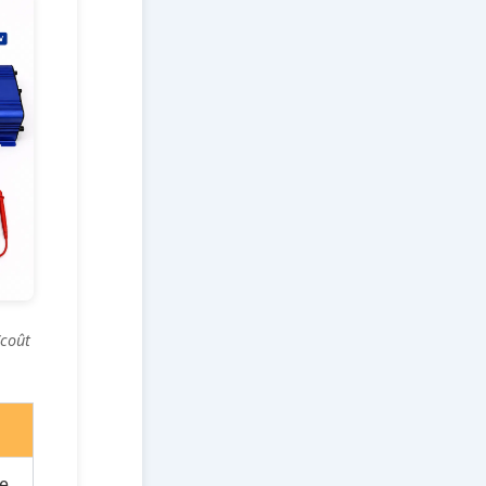
(coût
ie