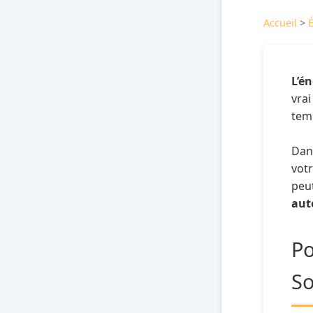
Accueil
>
L’é
vrai
temp
Dan
votr
peut
aut
Po
So