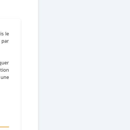
s le
u par
quer
ution
r une