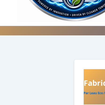
Fabri
Par
Leau Eco