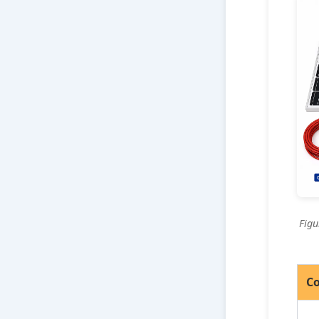
Figu
C