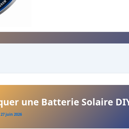
quer une Batterie Solaire DI
/
27 juin 2026