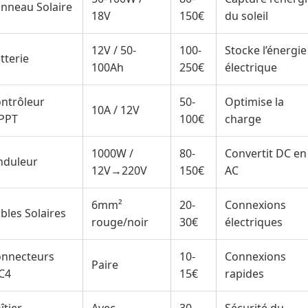
nneau Solaire
18V
150€
du soleil
12V / 50-
100-
Stocke l’énergie
tterie
100Ah
250€
électrique
ntrôleur
50-
Optimise la
10A / 12V
PPT
100€
charge
1000W /
80-
Convertit DC en
nduleur
12V→220V
150€
AC
6mm²
20-
Connexions
bles Solaires
rouge/noir
30€
électriques
nnecteurs
10-
Connexions
Paire
C4
15€
rapides