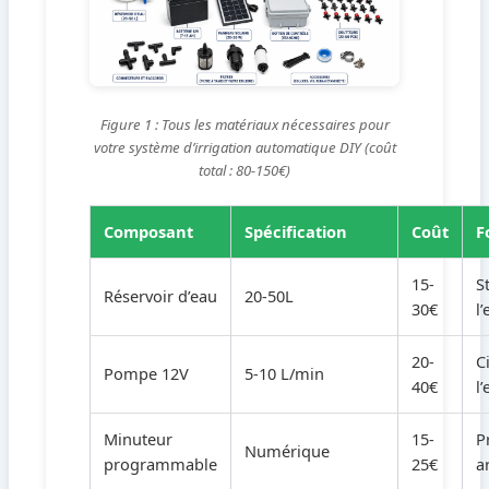
Figure 1 : Tous les matériaux nécessaires pour
votre système d’irrigation automatique DIY (coût
total : 80-150€)
Composant
Spécification
Coût
F
15-
S
Réservoir d’eau
20-50L
30€
l
20-
C
Pompe 12V
5-10 L/min
40€
l
Minuteur
15-
P
Numérique
programmable
25€
a