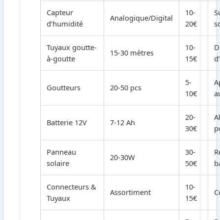
Capteur
10-
S
Analogique/Digital
d’humidité
20€
s
Tuyaux goutte-
10-
D
15-30 mètres
à-goutte
15€
d
5-
A
Goutteurs
20-50 pcs
10€
a
20-
A
Batterie 12V
7-12 Ah
30€
p
Panneau
30-
R
20-30W
solaire
50€
b
Connecteurs &
10-
Assortiment
C
Tuyaux
15€