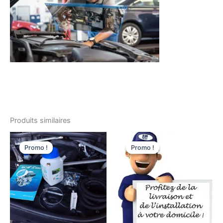
Produits similaires
Promo !
Promo !
Promo !
Promo !