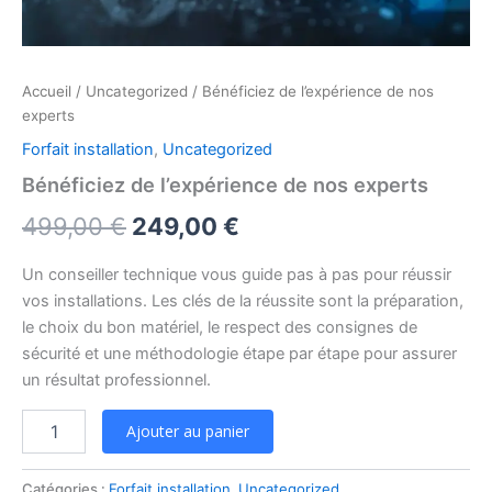
Accueil
/
Uncategorized
/ Bénéficiez de l’expérience de nos
experts
Forfait installation
,
Uncategorized
Bénéficiez de l’expérience de nos experts
Le
Le
499,00
€
249,00
€
prix
prix
Un conseiller technique vous guide pas à pas pour réussir
initial
actuel
vos installations. Les clés de la réussite sont la préparation,
le choix du bon matériel, le respect des consignes de
était :
est :
sécurité et une méthodologie étape par étape pour assurer
499,00 €.
249,00 €.
un résultat professionnel
.
quantité
Ajouter au panier
de
Bénéficiez
de
Catégories :
Forfait installation
,
Uncategorized