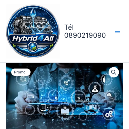
Aller
au
contenu
Tél
0890219090
Promo !